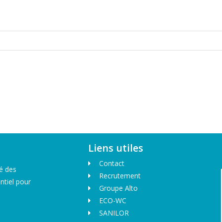
Liens utiles
Contact
ié des
Recrutement
ntiel pour
Groupe Alto
ECO-WC
SANILOR