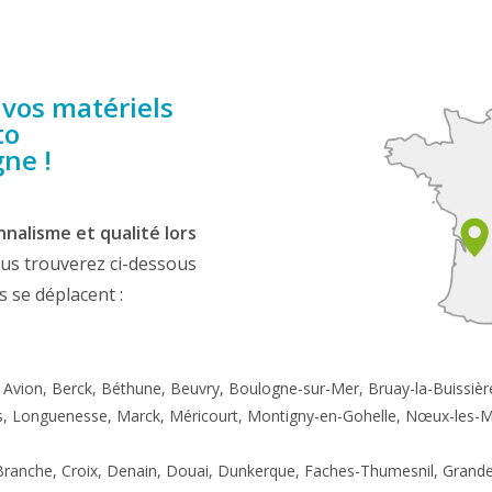
 vos matériels
to
ne !
nalisme et qualité lors
vous trouverez ci-dessous
s se déplacent :
l, Avion, Berck, Béthune, Beuvry, Boulogne-sur-Mer, Bruay-la-Buissière,
ers, Longuenesse, Marck, Méricourt, Montigny-en-Gohelle, Nœux-les-M
-Branche, Croix, Denain, Douai, Dunkerque, Faches-Thumesnil, Grande